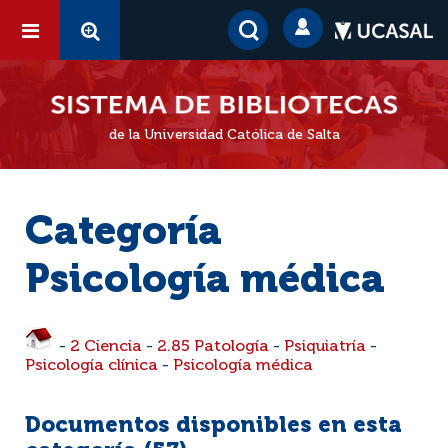
de la Universidad Católica de Salta
Categoría
Psicología médica
-
2 Ciencia
-
2.85 Patología
-
Psiquiatría
-
Psicología clínica
-
Psicología médica
Documentos disponibles en esta