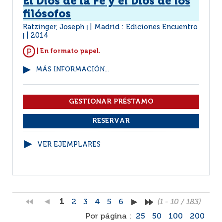
El Dios de la Fe y el Dios de los
filósofos
Ratzinger, Joseph
Madrid : Ediciones Encuentro
|
2014
|
| En formato papel.
MÁS INFORMACIÓN...
VER EJEMPLARES
1
2
3
4
5
6
(1 - 10 / 183)
Por página :
25
50
100
200