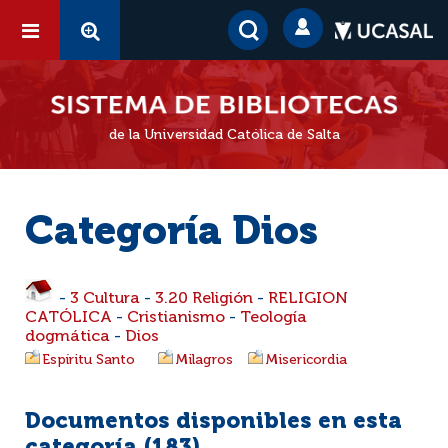
de la Universidad Católica de Salta
Categoría Dios
-
3 Cultura
-
3.20 Religión
-
RELIGION
CATÓLICA
-
Cristianismo
-
Teología
dogmática
-
Dios
Espíritu Santo
Milagros
Misericordia
Documentos disponibles en esta