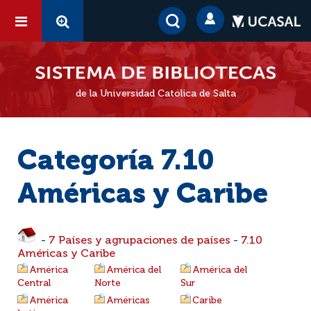
de la Universidad Católica de Salta
Categoría 7.10
Américas y Caribe
-
7 Países y agrupaciones de países
-
7.10
Américas y Caribe
América
América del
América del
Central
Norte
Sur
América
Américas
Caribe