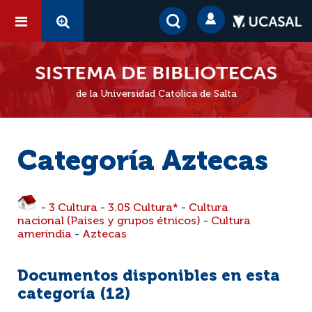
de la Universidad Católica de Salta
Categoría Aztecas
-
3 Cultura
-
3.05 Cultura*
-
Cultura
nacional (Paises y grupos étnicos)
-
Cultura
amerindia
-
Aztecas
Documentos disponibles en esta
categoría (
12
)