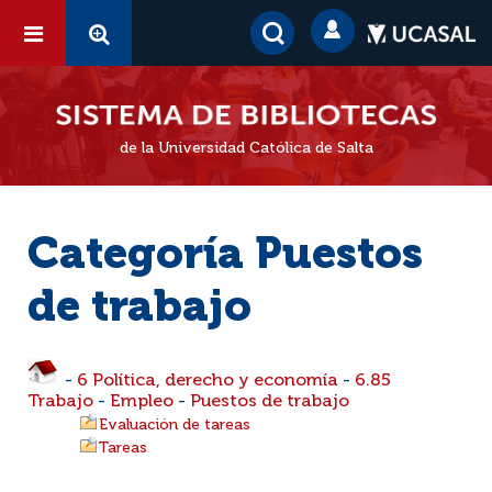
de la Universidad Católica de Salta
Categoría Puestos
de trabajo
-
6 Política, derecho y economía
-
6.85
Trabajo
-
Empleo
-
Puestos de trabajo
Evaluación de tareas
Tareas