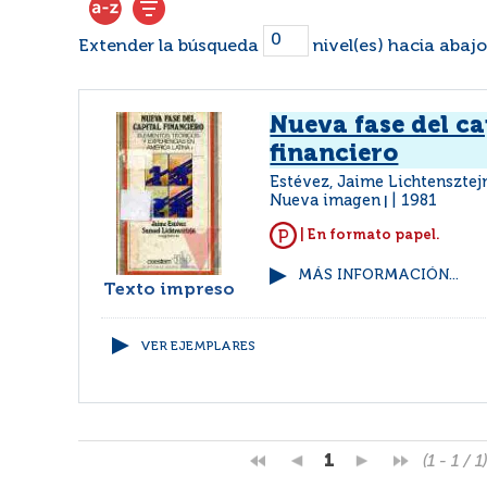
Extender la búsqueda
nivel(es) hacia abajo
Nueva fase del ca
financiero
Estévez, Jaime Lichtensztej
Nueva imagen
1981
|
| En formato papel.
MÁS INFORMACIÓN...
Texto impreso
VER EJEMPLARES
1
(1 - 1 / 1)