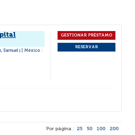
pital
n, Samuel
México :
|
Por página :
25
50
100
200