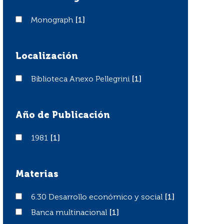
Monograph
Monograph
[1]
Localización
Biblioteca Anexo Pellegrini
Biblioteca Anexo Pellegrini
[1]
Año de Publicación
1981
1981
[1]
Materias
6.30 Desarrollo económico y social
6.30 Desarrollo económico y social
[1]
Banca multinacional
Banca multinacional
[1]