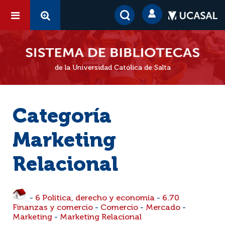
de la Universidad Católica de Salta
Categoría
Marketing
Relacional
-
6 Política, derecho y economía
-
6.70
Finanzas y comercio
-
Comercio
-
Mercado
-
Marketing
-
Marketing Relacional