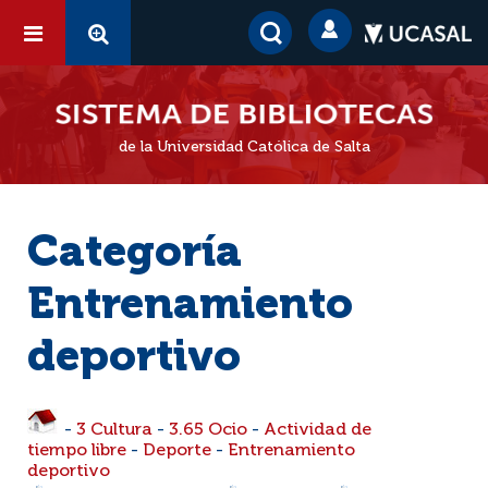
de la Universidad Católica de Salta
Categoría
Entrenamiento
deportivo
-
3 Cultura
-
3.65 Ocio
-
Actividad de
tiempo libre
-
Deporte
-
Entrenamiento
deportivo