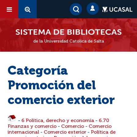
de la Universidad Católica de Salta
Categoría
Promoción del
comercio exterior
-
6 Política, derecho y economía
-
6.70
Finanzas y comercio
-
Comercio
-
Comercio
internacional
-
Comercio exterior
-
Política de