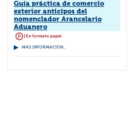
Guía práctica de comercio
exterior anticipos del
nomenclador Arancelario
Aduanero
| En formato papel.
MÁS INFORMACIÓN...
1
(1 - 9 / 9)
Por página :
25
50
100
200