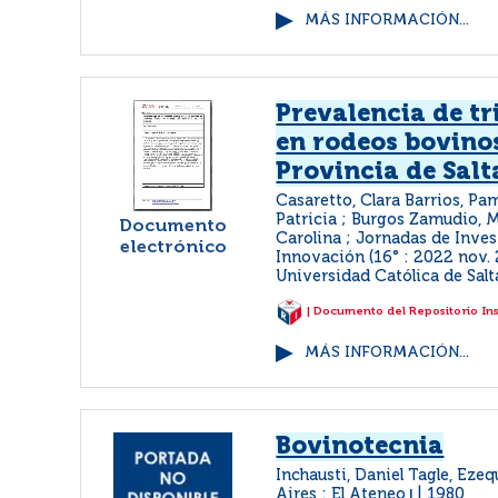
MÁS INFORMACIÓN...
Prevalencia de t
en rodeos bovinos
Provincia de Salt
Casaretto, Clara Barrios, Pam
Patricia ; Burgos Zamudio, M
Documento
Carolina ; Jornadas de Inves
electrónico
Innovación (16° : 2022 nov. 2
Universidad Católica de Salt
| Documento del Repositorio In
MÁS INFORMACIÓN...
Bovinotecnia
Inchausti, Daniel Tagle, Ezeq
Aires : El Ateneo
1980
|