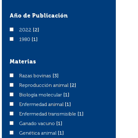
Año de Publicación
2022
2022
[2]
1980
1980
[1]
Materias
Razas bovinas
Razas bovinas
[3]
Reproducción animal
Reproducción animal
[2]
Biología molecular
Biología molecular
[1]
Enfermedad animal
Enfermedad animal
[1]
Enfermedad transmisible
Enfermedad transmisible
[1]
Ganado vacuno
Ganado vacuno
[1]
Genética animal
Genética animal
[1]