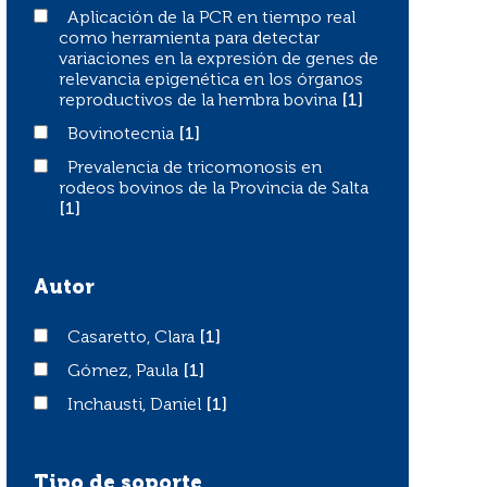
Aplicación de la PCR en tiempo real como herramienta p
Aplicación de la PCR en tiempo real
como herramienta para detectar
variaciones en la expresión de genes de
relevancia epigenética en los órganos
reproductivos de la hembra bovina
[1]
Bovinotecnia
Bovinotecnia
[1]
Prevalencia de tricomonosis en rodeos bovinos de la Pro
Prevalencia de tricomonosis en
rodeos bovinos de la Provincia de Salta
[1]
Autor
Casaretto, Clara
Casaretto, Clara
[1]
Gómez, Paula
Gómez, Paula
[1]
Inchausti, Daniel
Inchausti, Daniel
[1]
Tipo de soporte