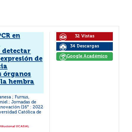
PCR en
32 Vistas
o
34 Descargas
 detectar
Google Académico
 expresión de
cia
s órganos
 la hembra
anesa ; Furnus,
niel ; Jornadas de
nnovación (16° : 2022
iversidad Católica de
stitucional UCASAL