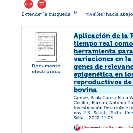
Extender la búsqueda
nivel(es) hacia abajo
Aplicación de la 
tiempo real com
herramienta para
variaciones en la
Documento
genes de relevan
electrónico
epigenética en lo
reproductivos de
bovina
Gómez, Paula García, Elina V
Cecilia ; Barrera, Antonio Da
Investigación Desarrollo e I
nov. 2-3 : Salta)
Salta : Un
|
Salta
2022-11-03
|
| Documento del Repositorio In