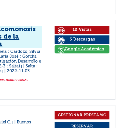
ricomonosis
12 Vistas
 de la
6 Descargas
a
Google Académico
ela ; Cardozo, Silvia
aría José ; Gorchs,
tigación Desarrollo e
-3 : Salta)
Salta :
|
a
2022-11-03
|
stitucional UCASAL
uiel C.
Buenos
|