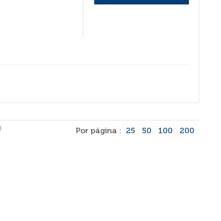
)
Por página :
25
50
100
200