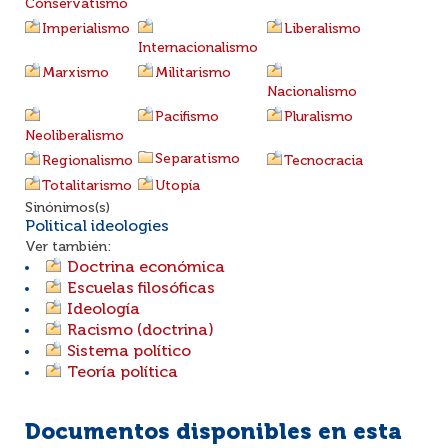
Conservatismo
Imperialismo
Liberalismo
Internacionalismo
Marxismo
Militarismo
Nacionalismo
Pacifismo
Pluralismo
Neoliberalismo
Separatismo
Regionalismo
Tecnocracia
Totalitarismo
Utopía
Sinónimos(s)
Political ideologies
Ver también:
Doctrina económica
Escuelas filosóficas
Ideología
Racismo (doctrina)
Sistema político
Teoría política
Documentos disponibles en esta