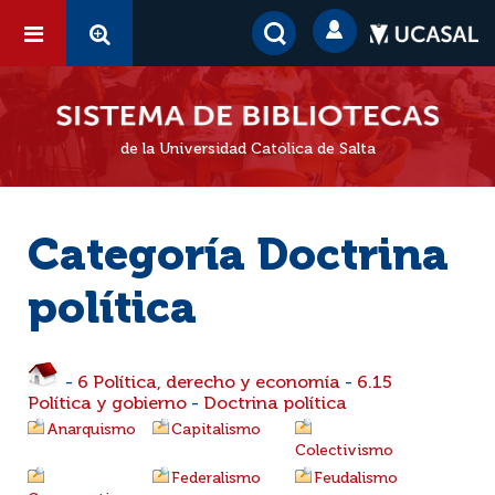
de la Universidad Católica de Salta
Categoría Doctrina
política
-
6 Política, derecho y economía
-
6.15
Política y gobierno
-
Doctrina política
Anarquismo
Capitalismo
Colectivismo
Federalismo
Feudalismo