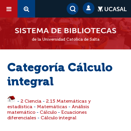
de la Universidad Católica de Salta
Categoría Cálculo
integral
-
2 Ciencia
-
2.15 Matemáticas y
estadística
-
Matemáticas
-
Análisis
matemático
-
Cálculo
-
Ecuaciones
diferenciales
-
Cálculo integral