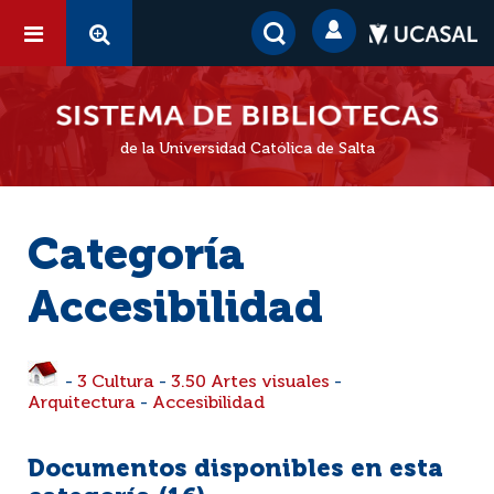
de la Universidad Católica de Salta
Categoría
Accesibilidad
-
3 Cultura
-
3.50 Artes visuales
-
Arquitectura
-
Accesibilidad
Documentos disponibles en esta