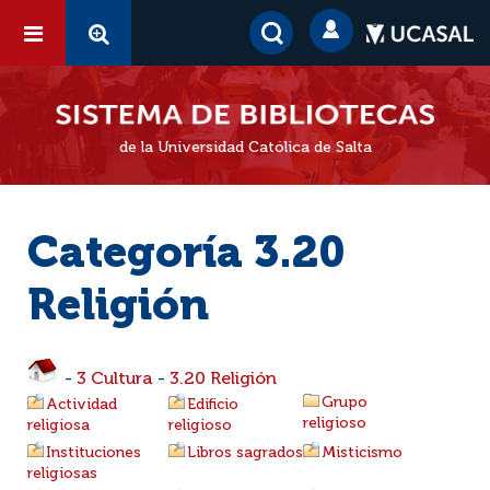
de la Universidad Católica de Salta
Categoría 3.20
Religión
-
3 Cultura
-
3.20 Religión
Grupo
Actividad
Edificio
religioso
religiosa
religioso
Instituciones
Libros sagrados
Misticismo
religiosas