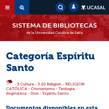
de la Universidad Católica de Salta
Categoría Espíritu
Santo
-
3 Cultura
-
3.20 Religión
-
RELIGION
CATÓLICA
-
Cristianismo
-
Teología
dogmática
-
Dios
-
Espíritu Santo
Documentos disponibles en esta