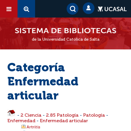
de la Universidad Católica de Salta
Categoría
Enfermedad
articular
-
2 Ciencia
-
2.85 Patología
-
Patología
-
Enfermedad
-
Enfermedad articular
Artritis