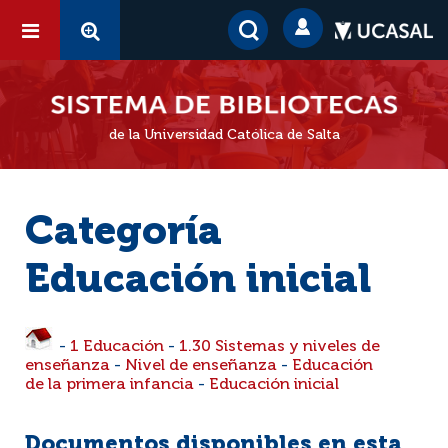
de la Universidad Católica de Salta
Categoría
Educación inicial
-
1 Educación
-
1.30 Sistemas y niveles de
enseñanza
-
Nivel de enseñanza
-
Educación
de la primera infancia
-
Educación inicial
Documentos disponibles en esta