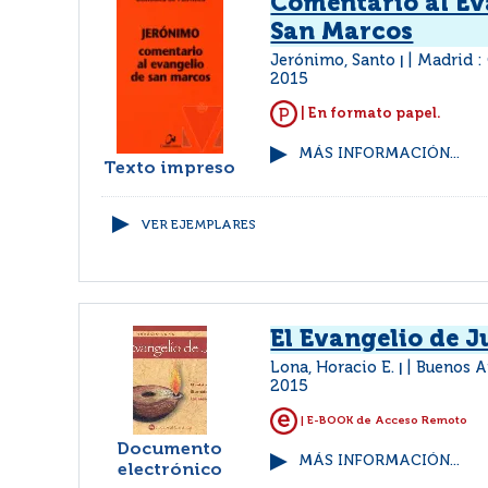
Comentario al Ev
San Marcos
Jerónimo, Santo
Madrid :
|
2015
| En formato papel.
MÁS INFORMACIÓN...
Texto impreso
VER EJEMPLARES
El Evangelio de 
Lona, Horacio E.
Buenos Ai
|
2015
| E-BOOK de Acceso Remoto
Documento
MÁS INFORMACIÓN...
electrónico