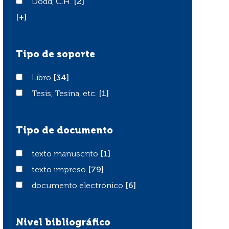
Dodd, C.H.
Dodd, C.H.
[2]
[+]
Tipo de soporte
Libro
Libro
[34]
Tesis, Tesina, etc.
Tesis, Tesina, etc.
[1]
Tipo de documento
texto manuscrito
texto manuscrito
[1]
texto impreso
texto impreso
[79]
documento electrónico
documento electrónico
[6]
Nivel bibliográfico