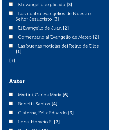
El evangelio explicado
El evangelio explicado
[3]
Los cuatro evangelios de Nuestro Señor Jesucristo
Los cuatro evangelios de Nuestro
Señor Jesucristo
[3]
El Evangelio de Juan
El Evangelio de Juan
[2]
Comentario al Evangelio de Mateo
Comentario al Evangelio de Mateo
[2]
Las buenas noticias del Reino de Dios
Las buenas noticias del Reino de Dios
[1]
[+]
Autor
Martini, Carlos María
Martini, Carlos María
[6]
Benetti, Santos
Benetti, Santos
[4]
Cisterna, Félix Eduardo
Cisterna, Félix Eduardo
[3]
Lona, Horacio E.
Lona, Horacio E.
[2]