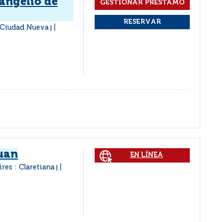
angelio de
 Ciudad Nueva
|
Juan
EN LÍNEA
res : Claretiana
|