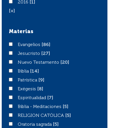
2016
2016
[1]
[+]
Materias
Evangelios
Evangelios
[86]
Jesucristo
Jesucristo
[27]
Nuevo Testamento
Nuevo Testamento
[20]
Biblia
Biblia
[14]
Patrística
Patrística
[9]
Exégesis
Exégesis
[8]
Espiritualidad
Espiritualidad
[7]
Biblia - Meditaciones
Biblia - Meditaciones
[5]
RELIGION CATÓLICA
RELIGION CATÓLICA
[5]
Oratoria sagrada
Oratoria sagrada
[5]