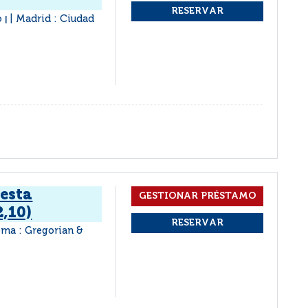
o
Madrid : Ciudad
|
 esta
2,10)
ma : Gregorian &