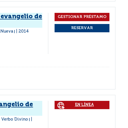
 evangelio de
 Nueva
2014
|
angelio de
EN LÍNEA
: Verbo Divino
|