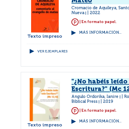
Mateo
Cromacio de Aquileya, Sant
Nueva
2022
|
| En formato papel.
MÁS INFORMACIÓN...
Texto impreso
VER EJEMPLARES
"¿No habéis leído
Escritura?" (Mc 1
Angulo Ordorika, Ianire
Ro
|
Biblical Press
2019
|
| En formato papel.
MÁS INFORMACIÓN...
Texto impreso