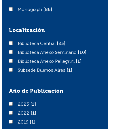
Monograph
Monograph
[86]
Localización
Biblioteca Central
Biblioteca Central
[23]
Biblioteca Anexo Seminario
Biblioteca Anexo Seminario
[10]
Biblioteca Anexo Pellegrini
Biblioteca Anexo Pellegrini
[1]
Subsede Buenos Aires
Subsede Buenos Aires
[1]
Año de Publicación
2023
2023
[1]
2022
2022
[1]
2019
2019
[1]