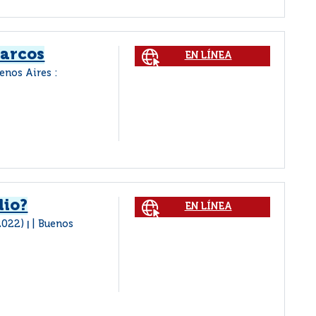
Marcos
EN LÍNEA
enos Aires :
lio?
EN LÍNEA
-2022)
Buenos
|