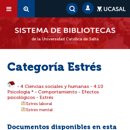
de la Universidad Católica de Salta
Categoría Estrés
-
4 Ciencias sociales y humanas
-
4.10
Psicología *
-
Comportamiento
-
Efectos
psicológicos
-
Estrés
Estrés laboral
Estrés mental
Documentos disponibles en esta