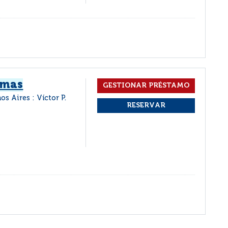
imas
os Aires : Víctor P.