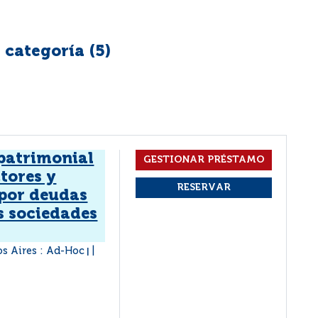
 categoría (
5
)
patrimonial
ctores y
por deudas
s sociedades
s Aires : Ad-Hoc
|