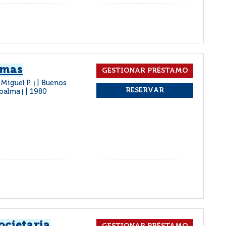
imas
 Miguel P.
Buenos
|
epalma
1980
|
ocietaria