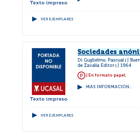
Texto impreso
VER EJEMPLARES
Sociedades anón
Di Guglielmo, Pascual
Buen
|
de Zavalía Editor
1964
|
| En formato papel.
MÁS INFORMACIÓN...
Texto impreso
VER EJEMPLARES