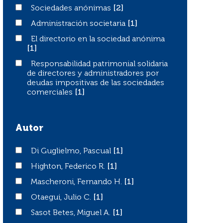
Sociedades anónimas
Sociedades anónimas
[2]
Administración societaria
Administración societaria
[1]
El directorio en la sociedad anónima
El directorio en la sociedad anónima
[1]
Responsabilidad patrimonial solidaria de directores y a
Responsabilidad patrimonial solidaria
de directores y administradores por
deudas impositivas de las sociedades
comerciales
[1]
Autor
Di Guglielmo, Pascual
Di Guglielmo, Pascual
[1]
Highton, Federico R.
Highton, Federico R.
[1]
Mascheroni, Fernando H.
Mascheroni, Fernando H.
[1]
Otaegui, Julio C.
Otaegui, Julio C.
[1]
Sasot Betes, Miguel A.
Sasot Betes, Miguel A.
[1]