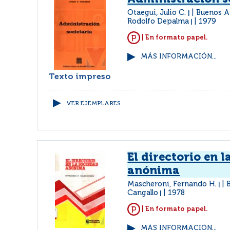
Otaegui, Julio C.
Buenos A
|
Rodolfo Depalma
1979
|
| En formato papel.
MÁS INFORMACIÓN...
Texto impreso
VER EJEMPLARES
El directorio en 
anónima
Mascheroni, Fernando H.
|
Cangallo
1978
|
| En formato papel.
MÁS INFORMACIÓN...