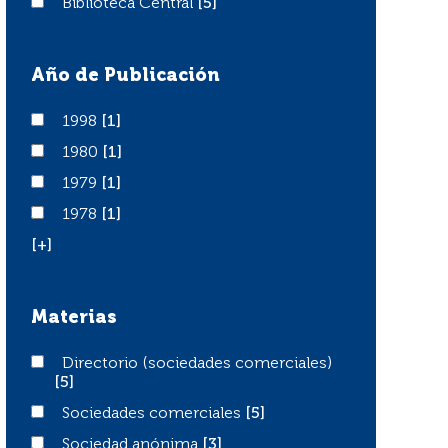
Biblioteca Central
Biblioteca Central
[5]
Año de Publicación
1998
1998
[1]
1980
1980
[1]
1979
1979
[1]
1978
1978
[1]
[+]
Materias
Directorio (sociedades comerciales)
Directorio (sociedades comerciales)
[5]
Sociedades comerciales
Sociedades comerciales
[5]
Sociedad anónima
Sociedad anónima
[3]