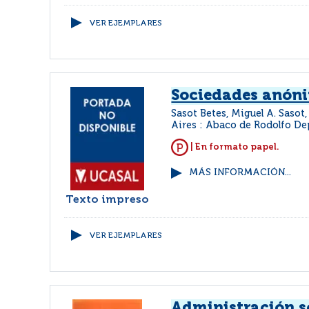
VER EJEMPLARES
Sociedades anón
Sasot Betes, Miguel A. Sasot,
Aires : Abaco de Rodolfo D
| En formato papel.
MÁS INFORMACIÓN...
Texto impreso
VER EJEMPLARES
Administración s