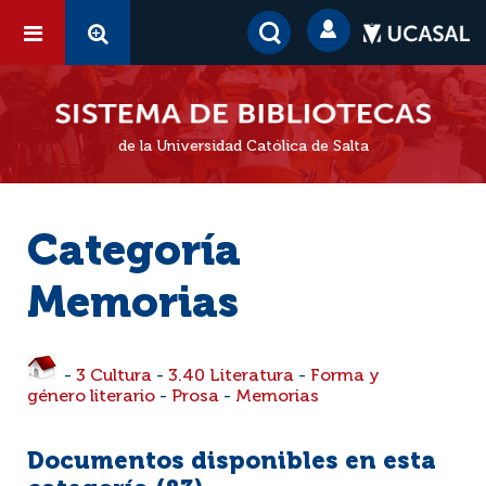
de la Universidad Católica de Salta
Categoría
Memorias
-
3 Cultura
-
3.40 Literatura
-
Forma y
género literario
-
Prosa
-
Memorias
Documentos disponibles en esta