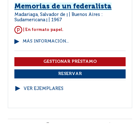
Memorias de un federalista
Madariaga, Salvador de
Buenos Aires :
|
Sudamericana
1967
|
| En formato papel.
MÁS INFORMACIÓN...
VER EJEMPLARES
1
2
3
4
5
6
7
8
(21 - 30 /
83)
Por página :
25
50
100
200