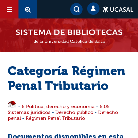
de la Universidad Católica de Salta
Categoría Régimen
Penal Tributario
-
6 Política, derecho y economía
-
6.05
Sistemas jurídicos
-
Derecho público
-
Derecho
penal
-
Régimen Penal Tributario
Documentos disponibles en esta