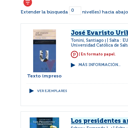
Extender la búsqueda
nivel(es) hacia abajo
José Evaristo Ur
Tonini, Santiago
Salta : E
|
Universidad Católica de Salt
| En formato papel.
MÁS INFORMACIÓN...
Texto impreso
VER EJEMPLARES
Los presidentes 