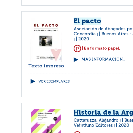
El pacto
Asociación de Abogados por l
Concordia
Buenos Aires :
|
2020
|
| En formato papel.
MÁS INFORMACIÓN...
Texto impreso
VER EJEMPLARES
Historia de la Ar
Cattaruzza, Alejandro
Buen
|
Veintiuno Editores
2020
|