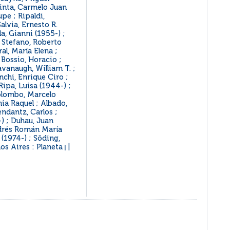
inta, Carmelo Juan
pe ; Ripaldi,
alvia, Ernesto R.
lla, Gianni (1955-) ;
i Stefano, Roberto
ral, María Elena ;
 Bossio, Horacio ;
avanaugh, William T. ;
nchi, Enrique Ciro ;
Ripa, Luisa (1944-) ;
Colombo, Marcelo
nia Raquel ; Albado,
ndantz, Carlos ;
) ; Duhau, Juan
ndrés Román María
 (1974-) ; Söding,
os Aires : Planeta
|