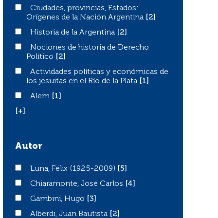
Ciudades, provincias, Estados: Orígenes de la Nación Ar
Ciudades, provincias, Estados:
Orígenes de la Nación Argentina
[2]
Historia de la Argentina
Historia de la Argentina
[2]
Nociones de historia de Derecho Político
Nociones de historia de Derecho
Político
[2]
Actividades políticas y económicas de los jesuitas en el R
Actividades políticas y económicas de
los jesuitas en el Río de la Plata
[1]
Alem
Alem
[1]
[+]
Autor
Luna, Félix (1925-2009)
Luna, Félix (1925-2009)
[5]
Chiaramonte, José Carlos
Chiaramonte, José Carlos
[4]
Gambini, Hugo
Gambini, Hugo
[3]
Alberdi, Juan Bautista
Alberdi, Juan Bautista
[2]