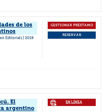
dades de los
ntinos
ex Editorial
2018
|
cú. El
EN LÍNEA
ta argentino