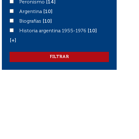
Peronismo
Peronismo
[14]
Argentina
Argentina
[10]
Biografías
Biografías
[10]
Historia argentina 1955-1976
Historia argentina 1955-1976
[10]
[+]