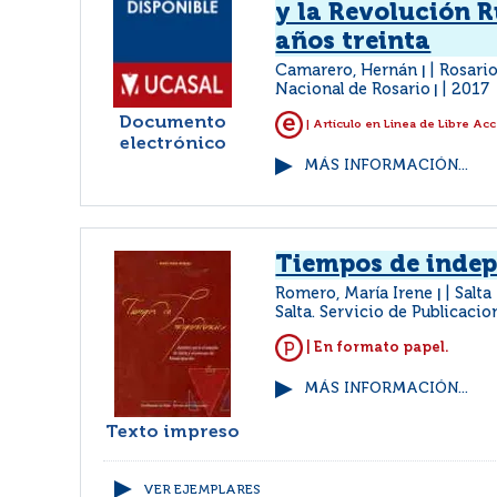
y la Revolución R
años treinta
Camarero, Hernán
Rosario
|
Nacional de Rosario
2017
|
Documento
| Artículo en Linea de Libre Ac
electrónico
MÁS INFORMACIÓN...
Tiempos de inde
Romero, María Irene
Salta
|
Salta. Servicio de Publicacio
| En formato papel.
MÁS INFORMACIÓN...
Texto impreso
VER EJEMPLARES