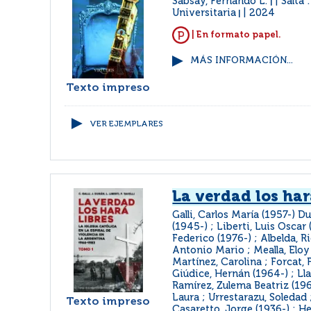
Sabsay, Fernando L.
Salta 
|
Universitaria
2024
|
| En formato papel.
MÁS INFORMACIÓN...
Texto impreso
VER EJEMPLARES
La verdad los har
Galli, Carlos María (1957-) D
(1945-) ; Liberti, Luis Oscar 
Federico (1976-) ; Albelda, R
Antonio Mario ; Mealla, Eloy
Martínez, Carolina ; Forcat, 
Giúdice, Hernán (1964-) ; Lla
Ramírez, Zulema Beatriz (196
Laura ; Urrestarazu, Soledad 
Texto impreso
Casaretto, Jorge (1936-) ; H