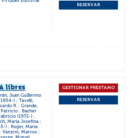
: Virtudes Editorial
á libres
urán, Juan Guillermo
(1954-) ; Tavelli,
icardo R. ; Grande,
 Patricio ; Bacher
Fabricio (1972-) ;
ch, María Josefina ;
5-) ; Roger, María
; Vanzini, Marcos ;
esayne, Miguel