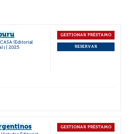
iburu
UCASA (Editorial
a)
2025
|
argentinos