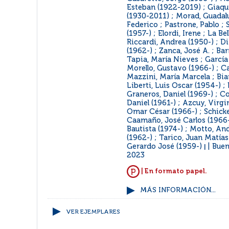
Esteban (1922-2019) ; Giaqu
(1930-2011) ; Morad, Guadalu
Federico ; Pastrone, Pablo ; S
(1957-) ; Elordi, Irene ; La Be
Riccardi, Andrea (1950-) ; D
(1962-) ; Zanca, José A. ; Bar
Tapia, María Nieves ; García
Morello, Gustavo (1966-) ; C
Mazzini, María Marcela ; Bia
Liberti, Luis Oscar (1954-) ; 
Graneros, Daniel (1969-) ; 
Daniel (1961-) ; Azcuy, Virgi
Omar César (1966-) ; Schicke
Caamaño, José Carlos (1966-
Bautista (1974-) ; Motto, A
(1962-) ; Tarico, Juan Matías
Gerardo José (1959-)
Buen
|
2023
| En formato papel.
MÁS INFORMACIÓN...
VER EJEMPLARES