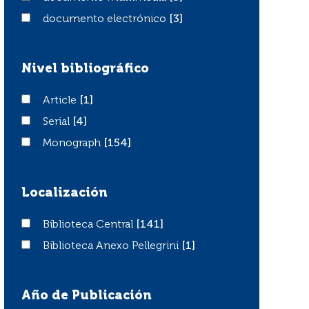
documento electrónico
documento electrónico
[3]
Nivel bibliográfico
Article
Article
[1]
Serial
Serial
[4]
Monograph
Monograph
[154]
Localización
Biblioteca Central
Biblioteca Central
[141]
Biblioteca Anexo Pellegrini
Biblioteca Anexo Pellegrini
[1]
Año de Publicación