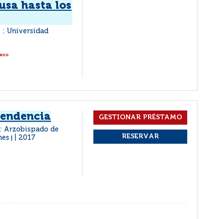
usa hasta los
 : Universidad
ceso
pendencia
 : Arzobispado de
nes
2017
|