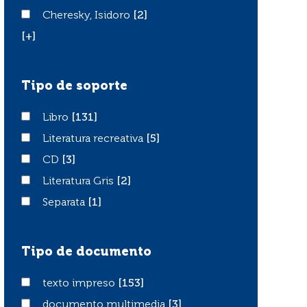
Cheresky, Isidoro
Cheresky, Isidoro
[2]
[+]
Tipo de soporte
Libro
Libro
[131]
Literatura recreativa
Literatura recreativa
[5]
CD
CD
[3]
Literatura Gris
Literatura Gris
[2]
Separata
Separata
[1]
Tipo de documento
texto impreso
texto impreso
[153]
documento multimedia
documento multimedia
[3]