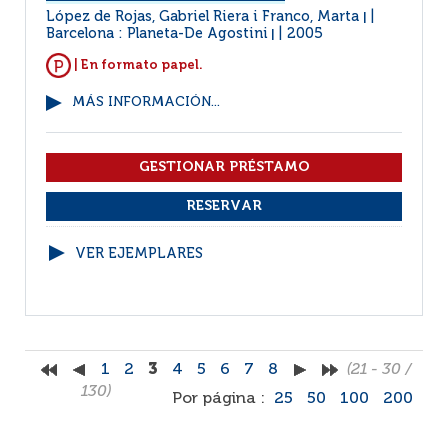
López de Rojas, Gabriel Riera i Franco, Marta
|
Barcelona : Planeta-De Agostini
2005
|
| En formato papel.
MÁS INFORMACIÓN...
VER EJEMPLARES
1
2
3
4
5
6
7
8
(21 - 30 /
130)
Por página :
25
50
100
200