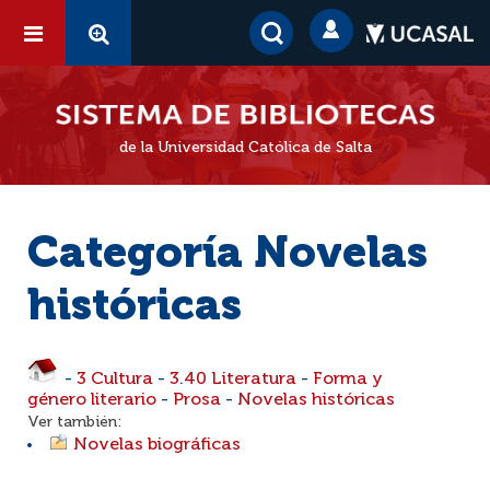
de la Universidad Católica de Salta
Categoría Novelas
históricas
-
3 Cultura
-
3.40 Literatura
-
Forma y
género literario
-
Prosa
-
Novelas históricas
Ver también:
Novelas biográficas