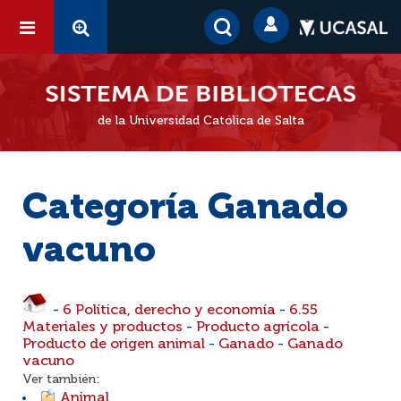
de la Universidad Católica de Salta
Categoría Ganado
vacuno
-
6 Política, derecho y economía
-
6.55
Materiales y productos
-
Producto agrícola
-
Producto de origen animal
-
Ganado
-
Ganado
vacuno
Ver también:
Animal