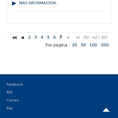
MÁS INFORMACIÓN...
2
3
4
5
6
7
(61 - 62 / 62)
Por página :
25
50
100
200
Facebook
RSS
Correo
Faq