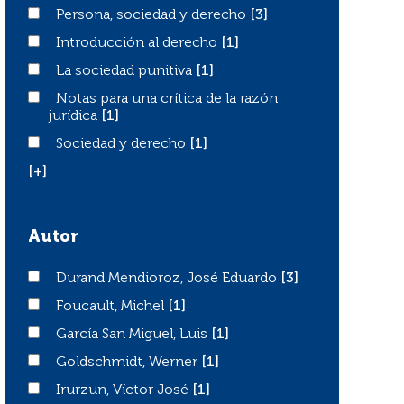
Persona, sociedad y derecho
Persona, sociedad y derecho
[3]
Introducción al derecho
Introducción al derecho
[1]
La sociedad punitiva
La sociedad punitiva
[1]
Notas para una crítica de la razón jurídica
Notas para una crítica de la razón
jurídica
[1]
Sociedad y derecho
Sociedad y derecho
[1]
[+]
Autor
Durand Mendioroz, José Eduardo
Durand Mendioroz, José Eduardo
[3]
Foucault, Michel
Foucault, Michel
[1]
García San Miguel, Luis
García San Miguel, Luis
[1]
Goldschmidt, Werner
Goldschmidt, Werner
[1]
Irurzun, Víctor José
Irurzun, Víctor José
[1]