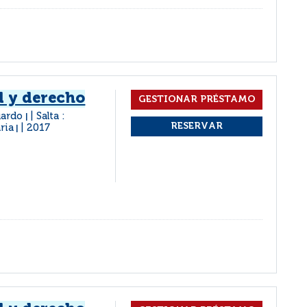
d y derecho
uardo
Salta :
|
ria
2017
|