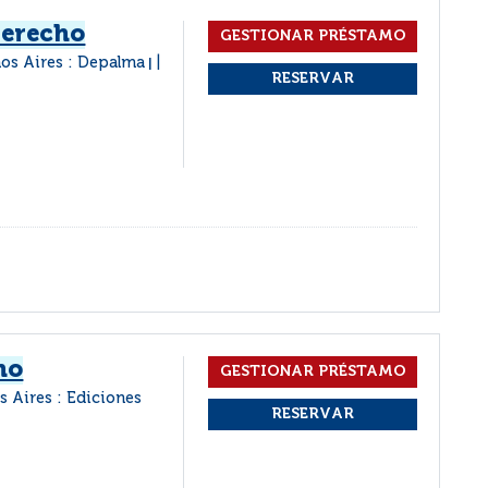
derecho
os Aires : Depalma
|
ho
s Aires : Ediciones