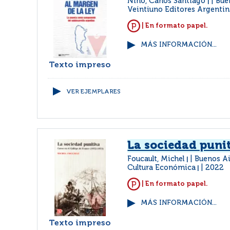
Nino, Carlos Santiago
Bue
|
Veintiuno Editores Argenti
| En formato papel.
MÁS INFORMACIÓN...
Texto impreso
VER EJEMPLARES
La sociedad puni
Foucault, Michel
Buenos Ai
|
Cultura Económica
2022
|
| En formato papel.
MÁS INFORMACIÓN...
Texto impreso