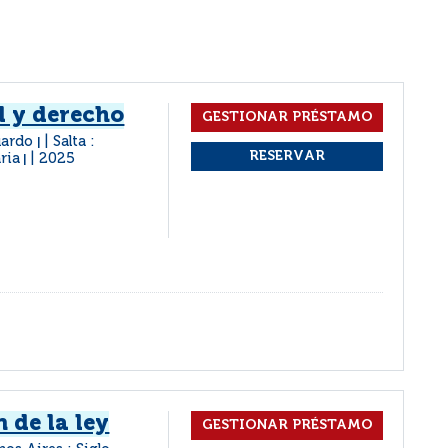
d y derecho
uardo
Salta :
|
ria
2025
|
 de la ley