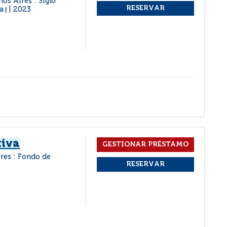
nos Aires : Siglo
na
2023
|
tiva
res : Fondo de