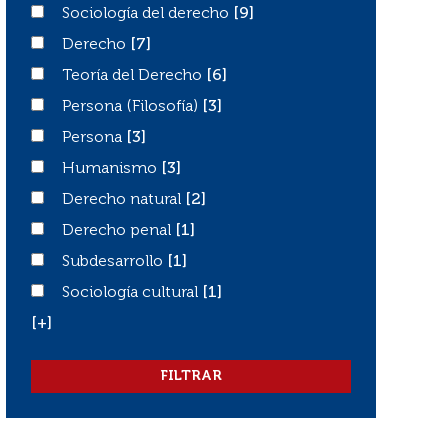
Sociología del derecho
Sociología del derecho
[9]
Derecho
Derecho
[7]
Teoría del Derecho
Teoría del Derecho
[6]
Persona (Filosofía)
Persona (Filosofía)
[3]
Persona
Persona
[3]
Humanismo
Humanismo
[3]
Derecho natural
Derecho natural
[2]
Derecho penal
Derecho penal
[1]
Subdesarrollo
Subdesarrollo
[1]
Sociología cultural
Sociología cultural
[1]
[+]