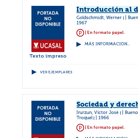
Introducción al 
Goldschmidt, Werner
Buen
|
1967
| En formato papel.
MÁS INFORMACIÓN...
Texto impreso
VER EJEMPLARES
Sociedad y derec
Irurzun, Víctor José
Bueno
|
Troquel
1966
|
| En formato papel.