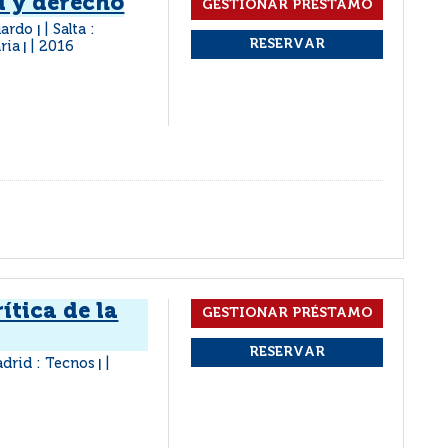
d y derecho
uardo
Salta :
|
ria
2016
|
ítica de la
drid : Tecnos
|