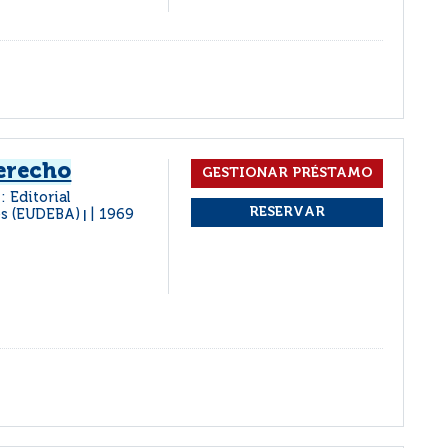
derecho
: Editorial
es (EUDEBA)
1969
|