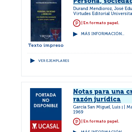
Persona, socieda
Durand Mendioroz, José Ed
Virtudes Editorial Universita
| En formato papel.
MÁS INFORMACIÓN...
Texto impreso
VER EJEMPLARES
Notas para una cr
razón jurídica
García San Miguel, Luis
Ma
|
1969
| En formato papel.