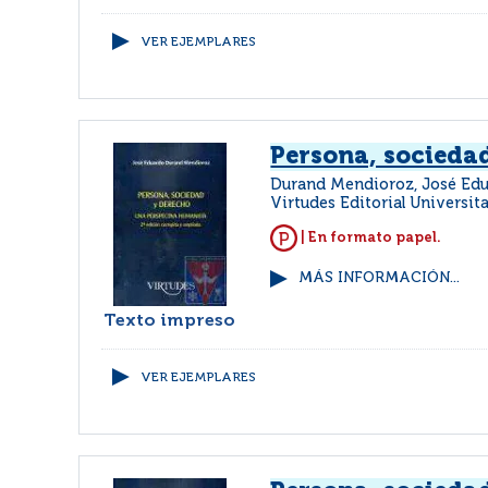
VER EJEMPLARES
Persona, socieda
Durand Mendioroz, José Ed
Virtudes Editorial Universita
| En formato papel.
MÁS INFORMACIÓN...
Texto impreso
VER EJEMPLARES