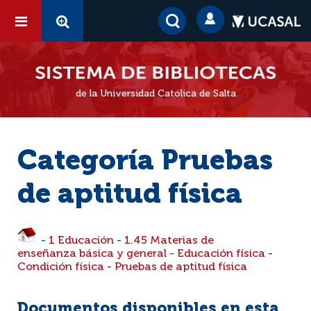
de la Universidad Católica de Salta
Categoría Pruebas
de aptitud física
-
1 Educación
-
1.45 Materias de
enseñanza básica y general
-
Educación física
-
Condición física
-
Pruebas de aptitud física
Documentos disponibles en esta