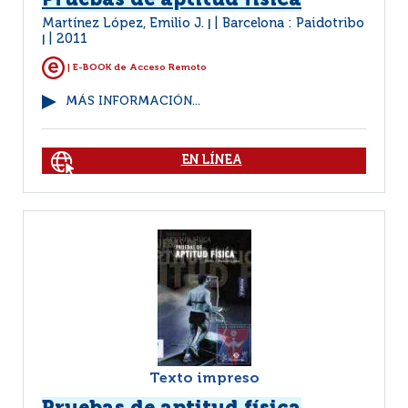
Pruebas de aptitud física
Martínez López, Emilio J.
Barcelona : Paidotribo
|
2011
|
| E-BOOK de Acceso Remoto
MÁS INFORMACIÓN...
EN LÍNEA
Texto impreso