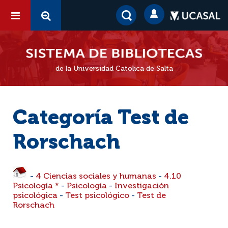
de la Universidad Católica de Salta
Categoría Test de
Rorschach
-
4 Ciencias sociales y humanas
-
4.10
Psicología *
-
Psicología
-
Investigación
psicológica
-
Test psicológico
-
Test de
Rorschach