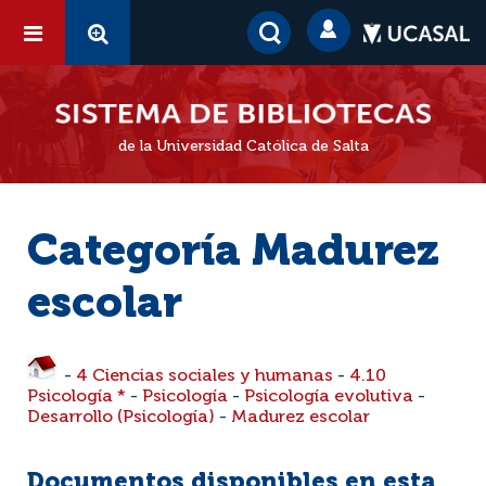
de la Universidad Católica de Salta
Categoría Madurez
escolar
-
4 Ciencias sociales y humanas
-
4.10
Psicología *
-
Psicología
-
Psicología evolutiva
-
Desarrollo (Psicología)
-
Madurez escolar
Documentos disponibles en esta