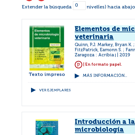
Extender la búsqueda
nivel(es) hacia abajo
Elementos de mic
veterinaria
Quinn, P.J. Markey, Bryan K. ;
FitzPatrick, Eamonn S. ; Fa
Zaragoza : Acribia
2019
|
| En formato papel.
Texto impreso
MÁS INFORMACIÓN...
VER EJEMPLARES
Introducción a l
microbiología