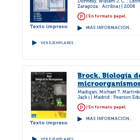
Donnelly, William J. C. ; Leo
Zaragoza : Acribia
2008
|
| En formato papel.
Texto impreso
MÁS INFORMACIÓN...
VER EJEMPLARES
Brock. Biología d
microorganismo
Madigan, Michael T. Martinko
Jack
Madrid : Pearson Ed
|
| En formato papel.
MÁS INFORMACIÓN...
Texto impreso
VER EJEMPLARES