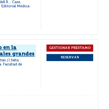
ell R. ; Case,
: Editorial Médica
o en la
ales grandes
tías
Salta :
|
a. Facultad de