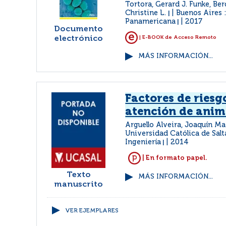
Tortora, Gerard J. Funke, Berd
Christine L.
Buenos Aires 
|
Panamericana
2017
|
Documento
electrónico
| E-BOOK de Acceso Remoto
MÁS INFORMACIÓN...
Factores de riesg
atención de anim
Arguello Alveira, Joaquín Ma
Universidad Católica de Salt
Ingeniería
2014
|
| En formato papel.
Texto
MÁS INFORMACIÓN...
manuscrito
VER EJEMPLARES