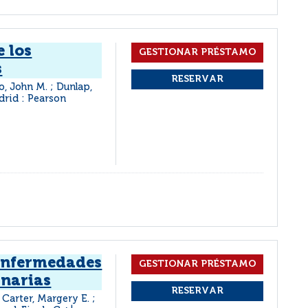
e los
s
, John M. ; Dunlap,
rid : Pearson
enfermedades
inarias
 Carter, Margery E. ;