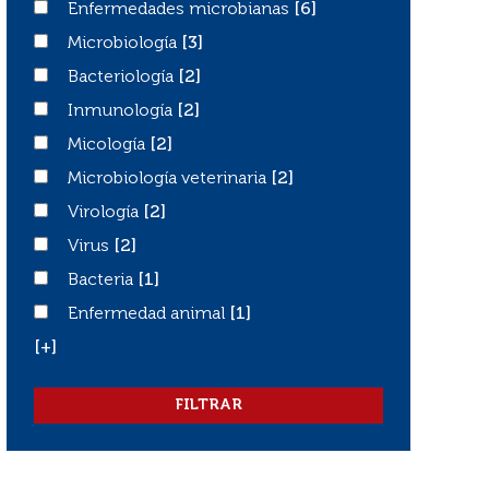
Enfermedades microbianas
Enfermedades microbianas
[6]
Microbiología
Microbiología
[3]
Bacteriología
Bacteriología
[2]
Inmunología
Inmunología
[2]
Micología
Micología
[2]
Microbiología veterinaria
Microbiología veterinaria
[2]
Virología
Virología
[2]
Virus
Virus
[2]
Bacteria
Bacteria
[1]
Enfermedad animal
Enfermedad animal
[1]
[+]