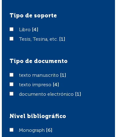
Tipo de soporte
Libro
Libro
[4]
Tesis, Tesina, etc.
Tesis, Tesina, etc.
[1]
Tipo de documento
texto manuscrito
texto manuscrito
[1]
texto impreso
texto impreso
[4]
documento electrónico
documento electrónico
[1]
Nivel bibliográfico
Monograph
Monograph
[6]