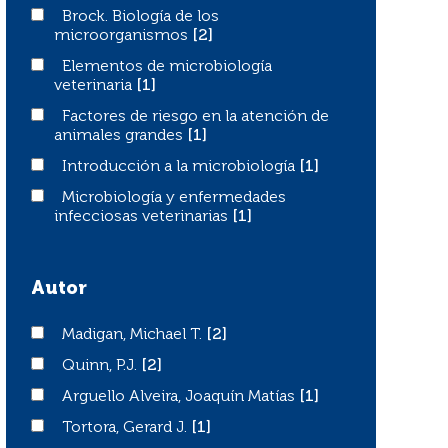
Brock. Biología de los microorganismos
Brock. Biología de los
microorganismos
[2]
Elementos de microbiología veterinaria
Elementos de microbiología
veterinaria
[1]
Factores de riesgo en la atención de animales grandes
Factores de riesgo en la atención de
animales grandes
[1]
Introducción a la microbiología
Introducción a la microbiología
[1]
Microbiología y enfermedades infecciosas veterinarias
Microbiología y enfermedades
infecciosas veterinarias
[1]
Autor
Madigan, Michael T.
Madigan, Michael T.
[2]
Quinn, P.J.
Quinn, P.J.
[2]
Arguello Alveira, Joaquín Matías
Arguello Alveira, Joaquín Matías
[1]
Tortora, Gerard J.
Tortora, Gerard J.
[1]