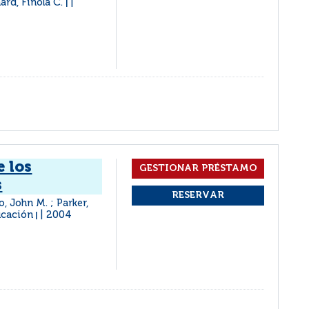
nard, Finola C.
|
e los
s
, John M. ; Parker,
ucación
2004
|