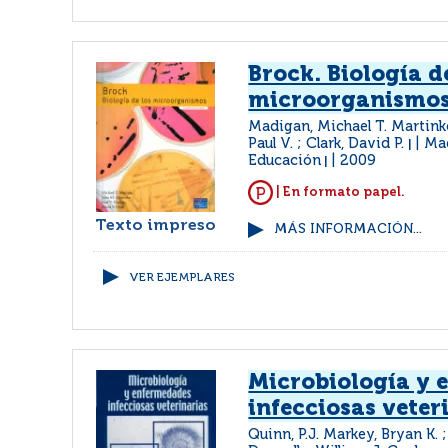
Brock. Biología d
microorganismo
Madigan, Michael T. Martinko
Paul V. ; Clark, David P.
Mad
|
Educación
2009
|
| En formato papel.
Texto impreso
MÁS INFORMACIÓN...
VER EJEMPLARES
Microbiología y 
infecciosas veter
Quinn, P.J. Markey, Bryan K. ;