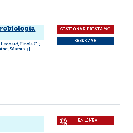
robiología
 Leonard, Finola C. ;
nning, Séamus
|
a
EN LÍNEA