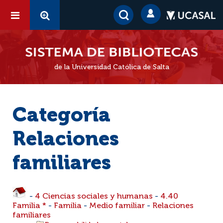
de la Universidad Católica de Salta
Categoría
Relaciones
familiares
-
4 Ciencias sociales y humanas
-
4.40
Familia *
-
Familia
-
Medio familiar
-
Relaciones
familiares