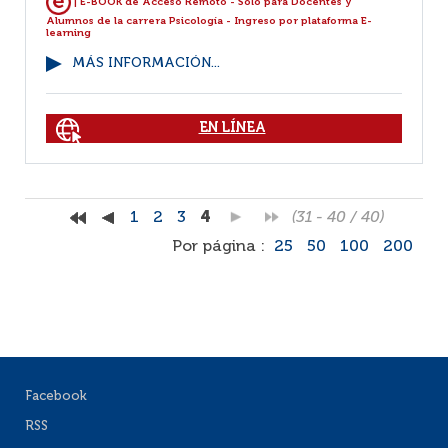
| E-BOOK de Acceso Remoto - Sólo para Docentes y
Alumnos de la carrera Psicología - Ingreso por plataforma E-
learning
MÁS INFORMACIÓN...
EN LÍNEA
1
2
3
4
(31 - 40 / 40)
Por página :
25
50
100
200
Facebook
RSS