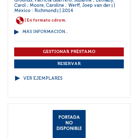
Grounds, Patricia Guerrero, Suzanne ; Lethaby,
Carol ; Moore, Caroline ; Werff, Joep van der
|
México : Richmond
2014
|
| En formato cdrom.
MÁS INFORMACIÓN...
VER EJEMPLARES