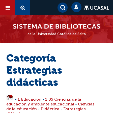
de la Universidad Católica de Salta
Categoría
Estrategias
didácticas
-
1 Educación
-
1.05 Ciencias de la
educación y ambiente educacional
-
Ciencias
de la educación
-
Didáctica
-
Estrategias