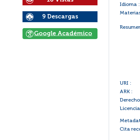
Idioma :
Materias
9 Descargas
Resumen
Google Académico
URI :
ARK :
Derecho
Licencia
Metadat
Cita re