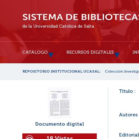
de la Universidad Católica de Salta
CATÁLOGO
RECURSOS DIGITALES
IN
REPOSITORIO INSTITUCIONAL UCASAL:
Colección Investig
Título :
Autores 
Documento digital
Editorial
18 Vistas