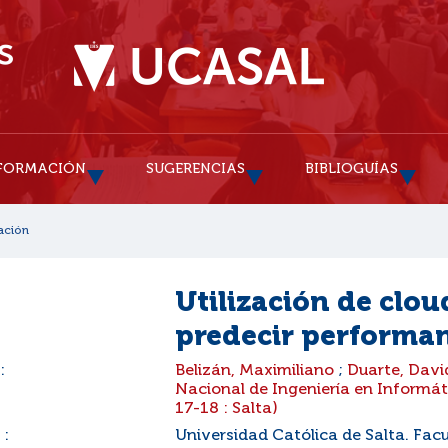
FORMACIÓN
SUGERENCIAS
BIBLIOGUÍAS
ación
Utilización de clo
predecir performan
:
Belizán, Maximiliano
;
Duarte, Dav
Nacional de Ingeniería en Informát
17-18 : Salta)
 :
Universidad Católica de Salta. Facu