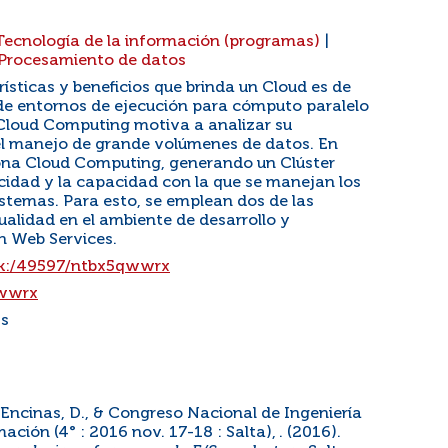
Tecnología de la información (programas)
|
Procesamiento de datos
rísticas y beneficios que brinda un Cloud es de
e de entornos de ejecución para cómputo paralelo
 Cloud Computing motiva a analizar su
 el manejo de grande volúmenes de datos. En
iona Cloud Computing, generando un Clúster
ocidad y la capacidad con la que se manejan los
istemas. Para esto, se emplean dos de las
alidad en el ambiente de desarrollo y
n Web Services.
/ark:/49597/ntbx5qwwrx
qwwrx
ss
, Encinas, D., & Congreso Nacional de Ingeniería
ción (4° : 2016 nov. 17-18 : Salta), . (2016).