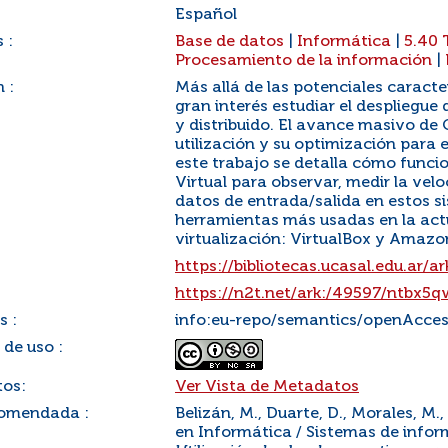
Español
 :
Base de datos
|
Informática
|
5.40 
Procesamiento de la información
|
 :
Más allá de las potenciales caracte
gran interés estudiar el despliegu
y distribuido. El avance masivo de
utilización y su optimización para
este trabajo se detalla cómo func
Virtual para observar, medir la vel
datos de entrada/salida en estos s
herramientas más usadas en la actu
virtualización: VirtualBox y Amazo
https://bibliotecas.ucasal.edu.ar
https://n2t.net/ark:/49597/ntbx5
s :
info:eu-repo/semantics/openAcce
 de uso :
os:
Ver Vista de Metadatos
comendada :
Belizán, M., Duarte, D., Morales, M.
en Informática / Sistemas de informa