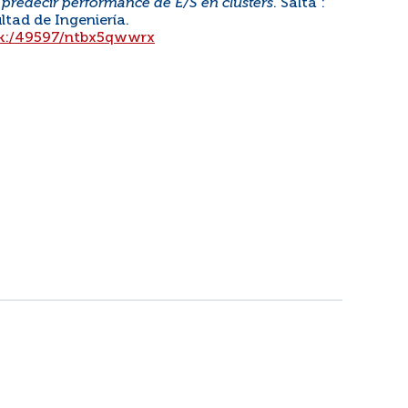
 predecir performance de E/S en clusters
. Salta :
ltad de Ingeniería.
/ark:/49597/ntbx5qwwrx