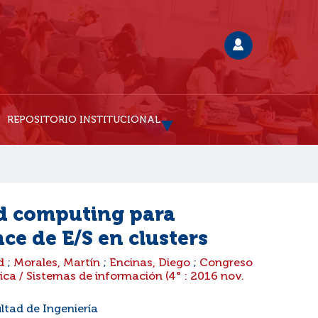
REPOSITORIO INSTITUCIONAL
ud computing para
ce de E/S en clusters
id
;
Morales, Martín
;
Encinas, Diego
;
Congreso
ica / Sistemas de información (4° : 2016 nov.
ltad de Ingeniería