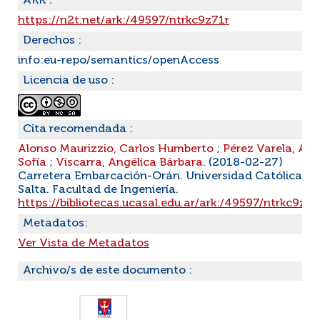
ARK :
https://n2t.net/ark:/49597/ntrkc9z71r
Derechos :
info:eu-repo/semantics/openAccess
Licencia de uso :
Cita recomendada :
Alonso Maurizzio, Carlos Humberto
;
Pérez Varela, An
Sofía
;
Viscarra, Angélica Bárbara
. (2018-02-27)
Carretera Embarcación-Orán. Universidad Católica de
Salta. Facultad de Ingeniería.
https://bibliotecas.ucasal.edu.ar/ark:/49597/ntrkc9z71
Metadatos:
Ver Vista de Metadatos
Archivo/s de este documento :