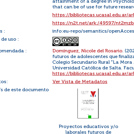
attainment of a degree in Psychol
that can be of use for future researc
https://bibliotecas.ucasal.edu.ar
https://n2t.net/ark:/49597/nt2mz
s :
info:eu-repo/semantics/openAcce
 de uso :
comendada :
Domínguez, Nicole del Rosario
. (2
futuros de adolescentes que finali
Colegio Secundario Rural "La Mora 
Universidad Católica de Salta. Facu
https://bibliotecas.ucasal.edu.ar
os:
Ver Vista de Metadatos
/s de este documento
Proyectos educativos y/o
laborales futuros de