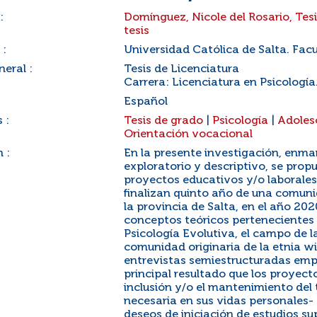
:
Domínguez, Nicole del Rosario, Tes
tesis
 :
Universidad Católica de Salta. Facu
eral :
Tesis de Licenciatura
Carrera: Licenciatura en Psicología
Español
 :
Tesis de grado
|
Psicología
|
Adoles
Orientación vocacional
 :
En la presente investigación, enma
exploratorio y descriptivo, se pro
proyectos educativos y/o laborales
finalizan quinto año de una comuni
la provincia de Salta, en el año 20
conceptos teóricos pertenecientes 
Psicología Evolutiva, el campo de 
comunidad originaria de la etnia wic
entrevistas semiestructuradas emp
principal resultado que los proyect
inclusión y/o el mantenimiento del
necesaria en sus vidas personales- 
deseos de iniciación de estudios s