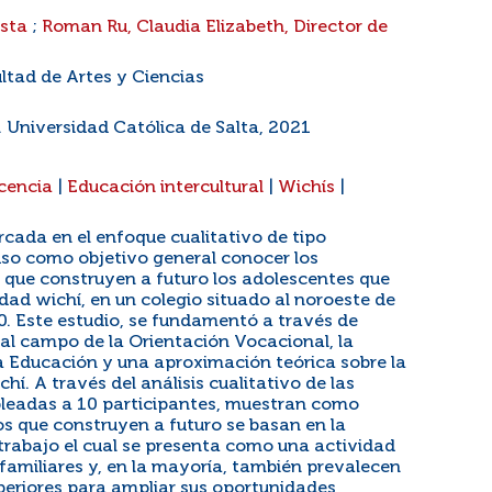
ista
;
Roman Ru, Claudia Elizabeth, Director de
ltad de Artes y Ciencias
. Universidad Católica de Salta, 2021
cencia
|
Educación intercultural
|
Wichís
|
rcada en el enfoque cualitativo de tipo
puso como objetivo general conocer los
 que construyen a futuro los adolescentes que
dad wichí, en un colegio situado al noroeste de
20. Este estudio, se fundamentó a través de
al campo de la Orientación Vocacional, la
la Educación y una aproximación teórica sobre la
hí. A través del análisis cualitativo de las
leadas a 10 participantes, muestran como
os que construyen a futuro se basan en la
 trabajo el cual se presenta como una actividad
familiares y, en la mayoría, también prevalecen
uperiores para ampliar sus oportunidades