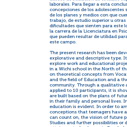
laborales. Para llegar a esta conclu
concepciones de los adolescentes so
de los planes y medios con que cuent
trabajo, de estudio superior u otra
dificultades que sienten para este l
la carrera de la Licenciatura en P
que pueden resultar de utilidad par
este campo.
The present research has been dev
explorative and descriptive type. I
explore work and educational proje
in a Wichi school in the North of th
on theoretical concepts from Voca
and the field of Education and a t
community. Through a qualitative a
applied to 10 participants, it is sh
are built based on the plans of fut
in their family and personal lives. 
education is evident. In order to arr
conceptions that teenagers have ab
can count on, the vision of future p
Studies and further possibilities or d