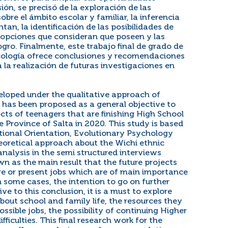
sión, se precisó de la exploración de las
bre el ámbito escolar y familiar, la inferencia
an, la identificación de las posibilidades de
s opciones que consideran que poseen y las
ogro. Finalmente, este trabajo final de grado de
sicología ofrece conclusiones y recomendaciones
a la realización de futuras investigaciones en
eloped under the qualitative approach of
t has been proposed as a general objective to
cts of teenagers that are finishing High School
e Province of Salta in 2020. This study is based
tional Orientation, Evolutionary Psychology
heoretical approach about the Wichi ethnic
nalysis in the semi structured interviews
own as the main result that the future projects
ure or present jobs which are of main importance
In some cases, the intention to go on further
ive to this conclusion, it is a must to explore
out school and family life, the resources they
ossible jobs, the possibility of continuing Higher
ifficulties. This final research work for the