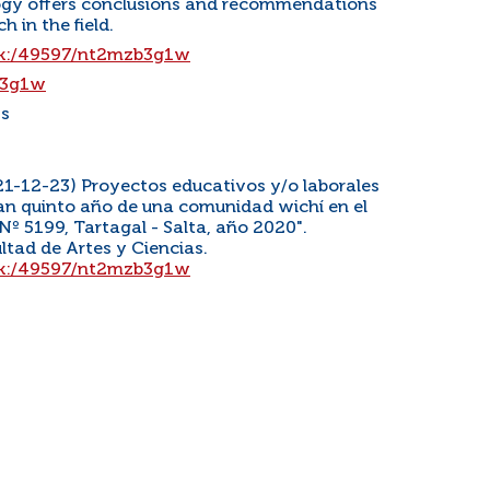
ogy offers conclusions and recommendations
h in the field.
/ark:/49597/nt2mzb3g1w
b3g1w
ss
021-12-23) Proyectos educativos y/o laborales
zan quinto año de una comunidad wichí en el
Nº 5199, Tartagal - Salta, año 2020".
ltad de Artes y Ciencias.
/ark:/49597/nt2mzb3g1w