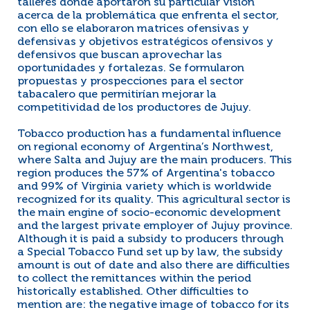
talleres donde aportaron su particular visión
acerca de la problemática que enfrenta el sector,
con ello se elaboraron matrices ofensivas y
defensivas y objetivos estratégicos ofensivos y
defensivos que buscan aprovechar las
oportunidades y fortalezas. Se formularon
propuestas y prospecciones para el sector
tabacalero que permitirían mejorar la
competitividad de los productores de Jujuy.
Tobacco production has a fundamental influence
on regional economy of Argentina’s Northwest,
where Salta and Jujuy are the main producers. This
region produces the 57% of Argentina's tobacco
and 99% of Virginia variety which is worldwide
recognized for its quality. This agricultural sector is
the main engine of socio-economic development
and the largest private employer of Jujuy province.
Although it is paid a subsidy to producers through
a Special Tobacco Fund set up by law, the subsidy
amount is out of date and also there are difficulties
to collect the remittances within the period
historically established. Other difficulties to
mention are: the negative image of tobacco for its