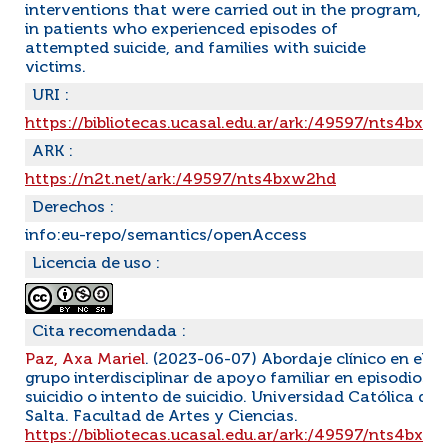
interventions that were carried out in the program,
in patients who experienced episodes of
attempted suicide, and families with suicide
victims.
URI :
https://bibliotecas.ucasal.edu.ar/ark:/49597/nts4bxw
ARK :
https://n2t.net/ark:/49597/nts4bxw2hd
Derechos :
info:eu-repo/semantics/openAccess
Licencia de uso :
Cita recomendada :
Paz, Axa Mariel
. (2023-06-07) Abordaje clínico en el
grupo interdisciplinar de apoyo familiar en episodios d
suicidio o intento de suicidio. Universidad Católica de
Salta. Facultad de Artes y Ciencias.
https://bibliotecas.ucasal.edu.ar/ark:/49597/nts4bxw