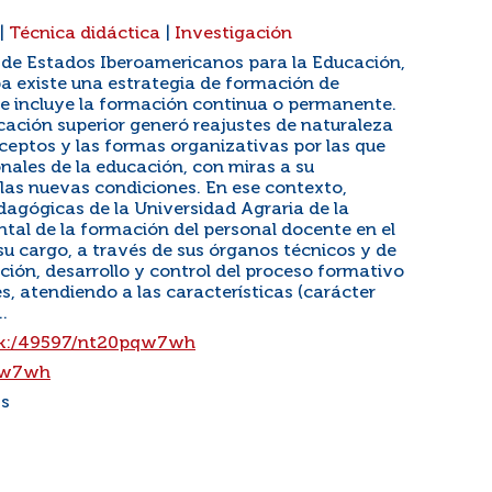
|
Técnica didáctica
|
Investigación
 de Estados Iberoamericanos para la Educación,
uba existe una estrategia de formación de
e incluye la formación continua o permanente.
cación superior generó reajustes de naturaleza
ceptos y las formas organizativas por las que
nales de la educación, con miras a su
as nuevas condiciones. En ese contexto,
dagógicas de la Universidad Agraria de la
al de la formación del personal docente en el
a su cargo, a través de sus órganos técnicos y de
ación, desarrollo y control del proceso formativo
s, atendiendo a las características (carácter
.
/ark:/49597/nt20pqw7wh
pqw7wh
ss