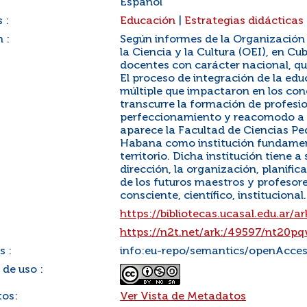
Español
 :
Educación
|
Estrategias didácticas
 :
Según informes de la Organización
la Ciencia y la Cultura (OEI), en C
docentes con carácter nacional, qu
El proceso de integración de la edu
múltiple que impactaron en los con
transcurre la formación de profesio
perfeccionamiento y reacomodo a l
aparece la Facultad de Ciencias Pe
Habana como institución fundament
territorio. Dicha institución tiene 
dirección, la organización, planific
de los futuros maestros y profesore
consciente, científico, institucional..
https://bibliotecas.ucasal.edu.ar
https://n2t.net/ark:/49597/nt20
s :
info:eu-repo/semantics/openAcce
 de uso :
os:
Ver Vista de Metadatos