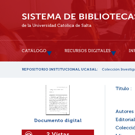
de la Universidad Católica de Salta
CATÁLOGO
RECURSOS DIGITALES
IN
REPOSITORIO INSTITUCIONAL UCASAL:
Colección Investig
Título :
Autores 
Editorial
Documento digital
Colecció
2 Vistas