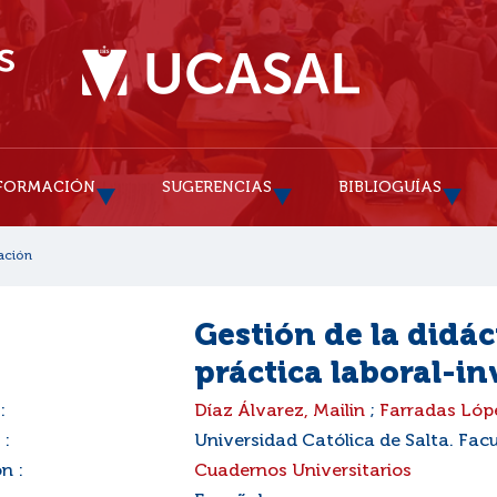
FORMACIÓN
SUGERENCIAS
BIBLIOGUÍAS
ación
Gestión de la didác
práctica laboral-i
:
Díaz Álvarez, Mailin
;
Farradas Lópe
 :
Universidad Católica de Salta. Fac
n :
Cuadernos Universitarios