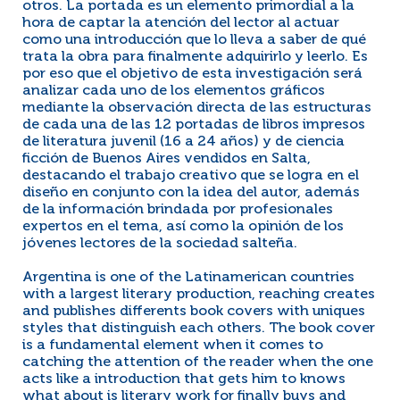
otros. La portada es un elemento primordial a la
hora de captar la atención del lector al actuar
como una introducción que lo lleva a saber de qué
trata la obra para finalmente adquirirlo y leerlo. Es
por eso que el objetivo de esta investigación será
analizar cada uno de los elementos gráficos
mediante la observación directa de las estructuras
de cada una de las 12 portadas de libros impresos
de literatura juvenil (16 a 24 años) y de ciencia
ficción de Buenos Aires vendidos en Salta,
destacando el trabajo creativo que se logra en el
diseño en conjunto con la idea del autor, además
de la información brindada por profesionales
expertos en el tema, así como la opinión de los
jóvenes lectores de la sociedad salteña.
Argentina is one of the Latinamerican countries
with a largest literary production, reaching creates
and publishes differents book covers with uniques
styles that distinguish each others. The book cover
is a fundamental element when it comes to
catching the attention of the reader when the one
acts like a introduction that gets him to knows
what about is literary work for finally buys and