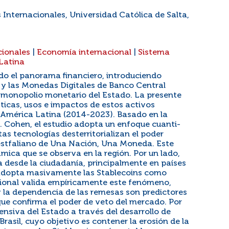
 Internacionales, Universidad Católica de Salta,
cionales
|
Economía internacional
|
Sistema
Latina
do el panorama financiero, introduciendo
 y las Monedas Digitales de Banco Central
l monopolio monetario del Estado. La presente
sticas, usos e impactos de estos activos
de América Latina (2014-2023). Basado en la
. Cohen, el estudio adopta un enfoque cuanti-
as tecnologías desterritorializan el poder
estfaliano de Una Nación, Una Moneda. Este
námica que se observa en la región. Por un lado,
a desde la ciudadanía, principalmente en países
adopta masivamente las Stablecoins como
lacional valida empíricamente este fenómeno,
y la dependencia de las remesas son predictores
que confirma el poder de veto del mercado. Por
nsiva del Estado a través del desarrollo de
asil, cuyo objetivo es contener la erosión de la