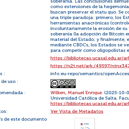
soberanía. Las conclusiones demue
como extensiones de la hegemonía 
buscan preservar el statu quo. Se 
una triple paradoja: primero, los E
herramientas anacrónicas (controle
involuntariamente la erosión de su 
soberanía (la adopción de Bitcoin 
material del Estado; y finalmente, 
mediante CBDCs, los Estados se ve
para competir como oligopolistas 
https://bibliotecas.ucasal.edu.ar/
https://n2t.net/ark:/49597/ntnx3
s :
info:eu-repo/semantics/openAcce
 de uso :
comendada :
Wilken, Manuel Enrique
. (2025-10-0
Universidad Católica de Salta. Facu
https://bibliotecas.ucasal.edu.ar/
os:
Ver Vista de Metadatos
/s de este documento