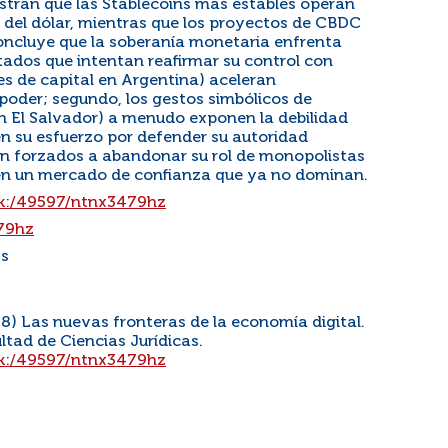
stran que las Stablecoins más estables operan
del dólar, mientras que los proyectos de CBDC
concluye que la soberanía monetaria enfrenta
stados que intentan reafirmar su control con
s de capital en Argentina) aceleran
poder; segundo, los gestos simbólicos de
en El Salvador) a menudo exponen la debilidad
en su esfuerzo por defender su autoridad
n forzados a abandonar su rol de monopolistas
en un mercado de confianza que ya no dominan.
ark:/49597/ntnx3479hz
479hz
ss
8) Las nuevas fronteras de la economía digital.
ltad de Ciencias Jurídicas.
ark:/49597/ntnx3479hz