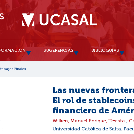
FORMACIÓN
SUGERENCIAS
BIBLIOGUÍAS
Trabajos Finales
Las nuevas frontera
El rol de stablecoi
financiero de Amér
:
Wilken, Manuel Enrique, Tesista
;
Ca
 :
Universidad Católica de Salta. Facu