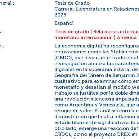
eral :
Tesis de Grado
Carrera: Licenciatura en Relaciones
2025
Español
 :
Tesis de grado
|
Relaciones interna
monetario internacional
|
América 
 :
La economía digital ha reconfigura
innovaciones como las Stablecoins
(CBDC), que disputan el tradiciona
investigación analiza las caracterí
digitales en la soberanía estatal 
Geografía del Dinero de Benjamin J
cualitativo para examinar cómo est
monetario y desafían el modelo w
trabajo se justifica por la doble di
una revolución silenciosa impulsad
como Argentina y Venezuela, que 
refugio de valor. El análisis corre
demostrando que la alta inflación 
estadísticamente significativos lo 
otro lado, emerge una reacción defe
CBDCs, como el proyecto DREX en Br