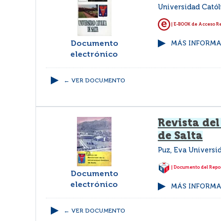
Universidad Catól
| E-BOOK de Acceso 
Documento
MÁS INFORMAC
electrónico
← VER DOCUMENTO
Revista del
de Salta
Puz, Eva Universi
| Documento del Repos
Documento
electrónico
MÁS INFORMAC
← VER DOCUMENTO