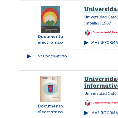
Universida
Universidad Católi
Impala
1967
|
| Documento del Repos
Documento
electrónico
MÁS INFORMAC
← VER DOCUMENTO
Universidad
informativ
Universidad Catól
| Documento del Repos
Documento
electrónico
MÁS INFORMAC