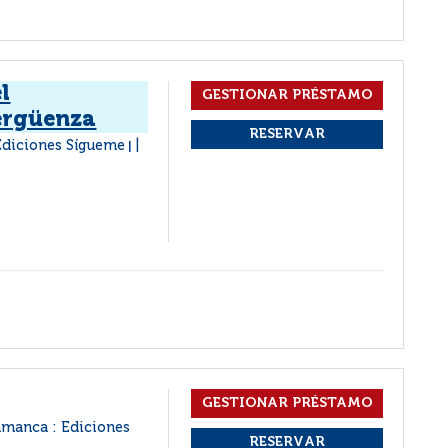
l
ergüenza
Ediciones Sígueme
|
amanca : Ediciones