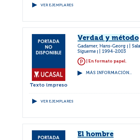
VER EJEMPLARES
Verdad y método
Gadamer, Hans-Georg
Sal
|
Sígueme
1994-2003
|
| En formato papel.
MÁS INFORMACIÓN...
Texto impreso
VER EJEMPLARES
El hombre