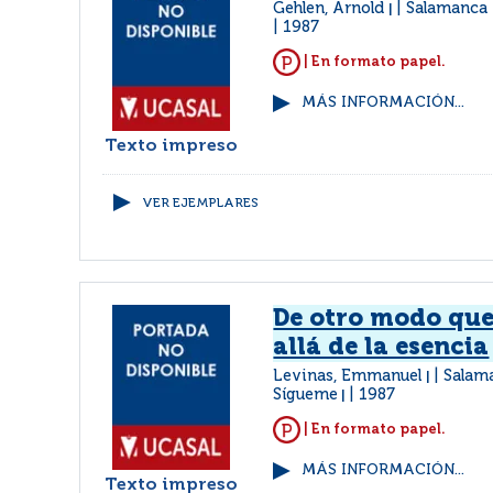
Gehlen, Arnold
Salamanca 
|
1987
| En formato papel.
MÁS INFORMACIÓN...
Texto impreso
VER EJEMPLARES
De otro modo que
allá de la esencia
Levinas, Emmanuel
Salam
|
Sígueme
1987
|
| En formato papel.
MÁS INFORMACIÓN...
Texto impreso