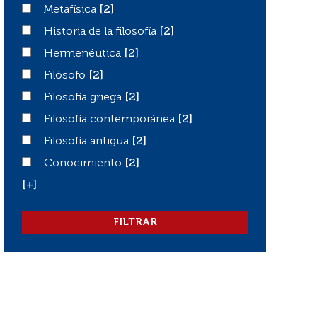
Metafísica
Metafísica
[2]
Historia de la filosofía
Historia de la filosofía
[2]
Hermenéutica
Hermenéutica
[2]
Filósofo
Filósofo
[2]
Filosofía griega
Filosofía griega
[2]
Filosofía contemporánea
Filosofía contemporánea
[2]
Filosofía antigua
Filosofía antigua
[2]
Conocimiento
Conocimiento
[2]
[+]