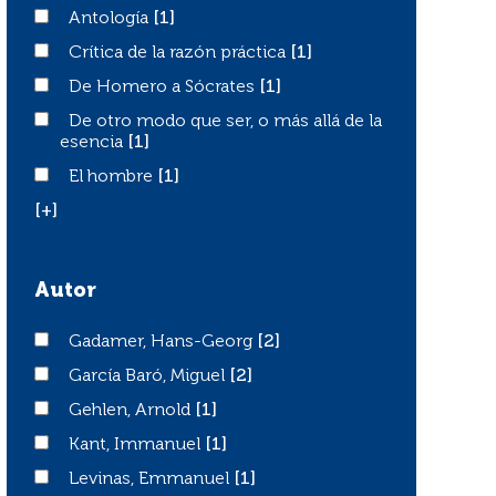
Antología
Antología
[1]
Crítica de la razón práctica
Crítica de la razón práctica
[1]
De Homero a Sócrates
De Homero a Sócrates
[1]
De otro modo que ser, o más allá de la esencia
De otro modo que ser, o más allá de la
esencia
[1]
El hombre
El hombre
[1]
[+]
Autor
Gadamer, Hans-Georg
Gadamer, Hans-Georg
[2]
García Baró, Miguel
García Baró, Miguel
[2]
Gehlen, Arnold
Gehlen, Arnold
[1]
Kant, Immanuel
Kant, Immanuel
[1]
Levinas, Emmanuel
Levinas, Emmanuel
[1]