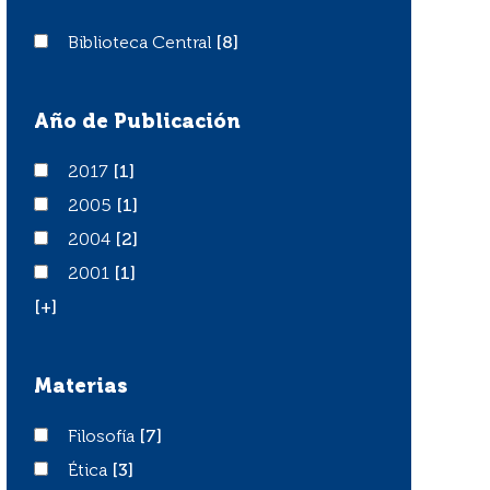
Biblioteca Central
Biblioteca Central
[8]
Año de Publicación
2017
2017
[1]
2005
2005
[1]
2004
2004
[2]
2001
2001
[1]
[+]
Materias
Filosofía
Filosofía
[7]
Ética
Ética
[3]