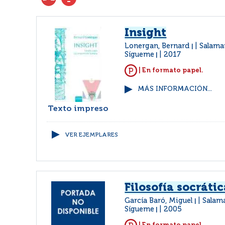
Insight
Lonergan, Bernard
Salama
|
Sígueme
2017
|
| En formato papel.
MÁS INFORMACIÓN...
Texto impreso
VER EJEMPLARES
Filosofía socráti
García Baró, Miguel
Salam
|
Sígueme
2005
|