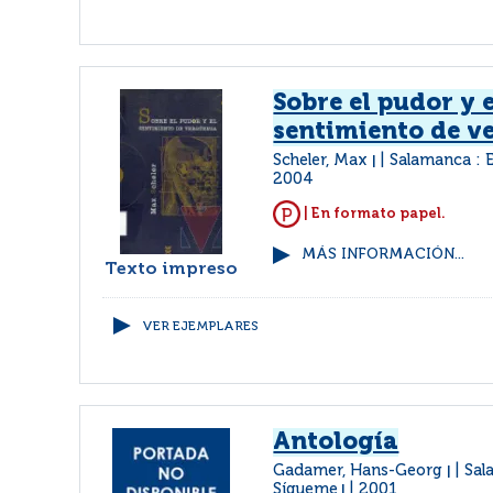
Sobre el pudor y e
sentimiento de v
Scheler, Max
Salamanca : 
|
2004
| En formato papel.
MÁS INFORMACIÓN...
Texto impreso
VER EJEMPLARES
Antología
Gadamer, Hans-Georg
Sal
|
Sígueme
2001
|