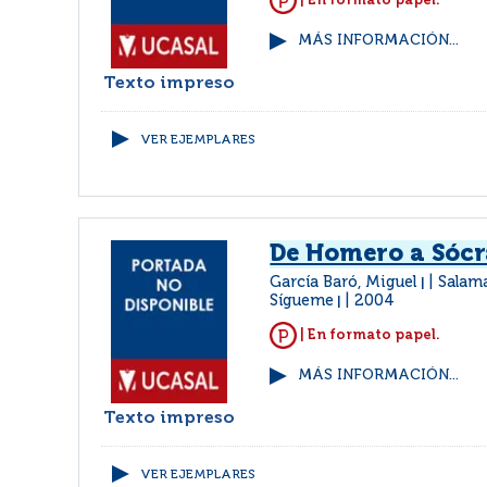
| En formato papel.
MÁS INFORMACIÓN...
Texto impreso
VER EJEMPLARES
De Homero a Sócr
García Baró, Miguel
Salam
|
Sígueme
2004
|
| En formato papel.
MÁS INFORMACIÓN...
Texto impreso
VER EJEMPLARES