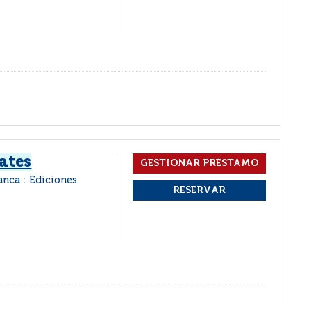
ates
anca : Ediciones