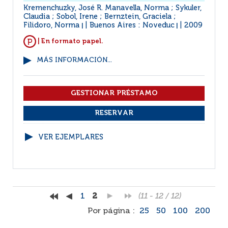
Kremenchuzky, José R. Manavella, Norma ; Sykuler,
Claudia ; Sobol, Irene ; Bernztein, Graciela ;
Filidoro, Norma
Buenos Aires : Noveduc
2009
|
|
| En formato papel.
MÁS INFORMACIÓN...
VER EJEMPLARES
1
2
(11 - 12 / 12)
Por página :
25
50
100
200