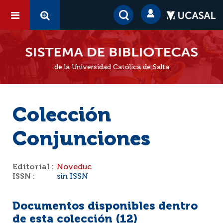
de la Universidad Católica de Salta
Colección
Conjunciones
Editorial :
Noveduc
ISSN :
sin ISSN
Documentos disponibles dentro
de esta colección (
12
)