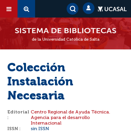
de la Universidad Católica de Salta
Colección
Instalación
Necesaria
Editorial
Centro Regional de Ayuda Técnica.
:
Agencia para el desarrollo
Internacional
ISSN :
sin ISSN