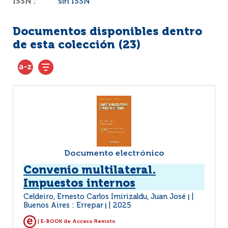
ISSN :
sin ISSN
Documentos disponibles dentro
de esta colección (
23
)
Documento electrónico
Convenio multilateral.
Impuestos internos
Celdeiro, Ernesto Carlos Imirizaldu, Juan José
|
Buenos Aires : Errepar
2025
|
| E-BOOK de Acceso Remoto