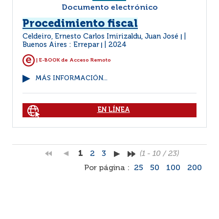
Documento electrónico
Procedimiento fiscal
Celdeiro, Ernesto Carlos Imirizaldu, Juan José
|
Buenos Aires : Errepar
2024
|
| E-BOOK de Acceso Remoto
MÁS INFORMACIÓN...
EN LÍNEA
1
2
3
(1 - 10 / 23)
Por página :
25
50
100
200