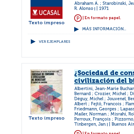
Abraham A. ; Starobinski, J
R. Alonso
1971
|
| En formato papel.
Texto impreso
MÁS INFORMACIÓN...
VER EJEMPLARES
¿Sociedad de co
civilización del 
Albertini, Jean-Marie Bucha
Bernard ; Crozier, Michel ; D
Déguy, Michel ; Jouvenel, Be
Albert ; Fejtö, Francois ; Fla
Friedmann, Georges ; Lapass
Mailer, Norman ; Misrahi, Ro
Texto impreso
Perroux, François ; Pizzorno
Tinbergen, Jan
Buenos Air
|
| En formato papel.