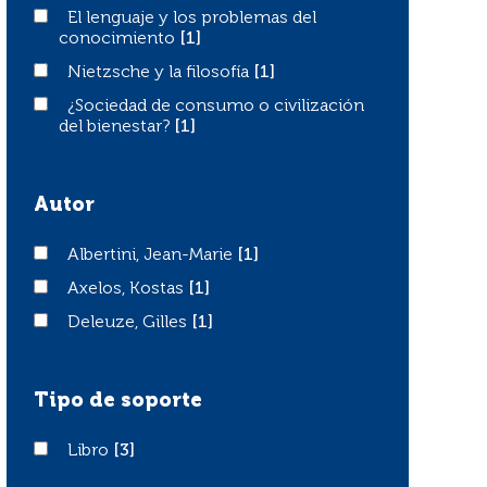
El lenguaje y los problemas del conocimiento
El lenguaje y los problemas del
conocimiento
[1]
Nietzsche y la filosofía
Nietzsche y la filosofía
[1]
¿Sociedad de consumo o civilización del bienestar?
¿Sociedad de consumo o civilización
del bienestar?
[1]
Autor
Albertini, Jean-Marie
Albertini, Jean-Marie
[1]
Axelos, Kostas
Axelos, Kostas
[1]
Deleuze, Gilles
Deleuze, Gilles
[1]
Tipo de soporte
Libro
Libro
[3]