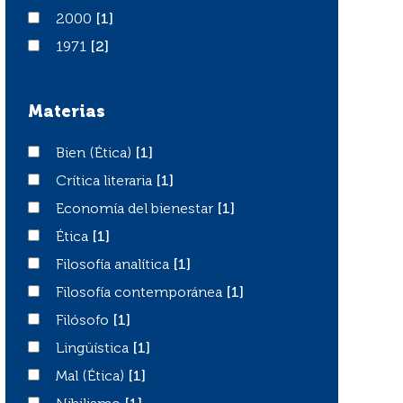
2000
2000
[1]
1971
1971
[2]
Materias
Bien (Ética)
Bien (Ética)
[1]
Crítica literaria
Crítica literaria
[1]
Economía del bienestar
Economía del bienestar
[1]
Ética
Ética
[1]
Filosofía analítica
Filosofía analítica
[1]
Filosofía contemporánea
Filosofía contemporánea
[1]
Filósofo
Filósofo
[1]
Lingüística
Lingüística
[1]
Mal (Ética)
Mal (Ética)
[1]