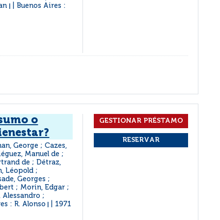
ean
Buenos Aires :
|
nsumo o
bienestar?
nan, George ; Cazes,
iéguez, Manuel de ;
rtrand de ; Détraz,
m, Léopold ;
ade, Georges ;
bert ; Morin, Edgar ;
, Alessandro ;
es : R. Alonso
1971
|