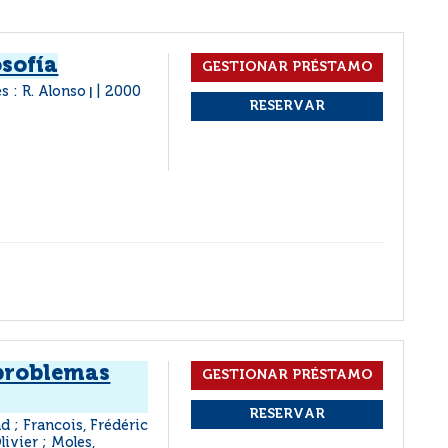
osofía
s : R. Alonso
2000
|
 problemas
d ; Francois, Frédéric
ivier ; Moles,