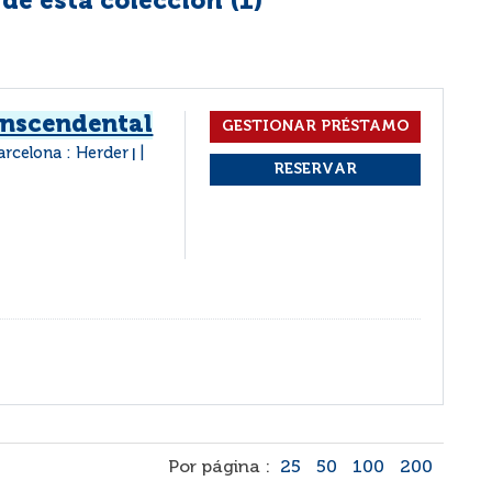
e esta colección (
1
)
anscendental
arcelona : Herder
|
Por página :
25
50
100
200