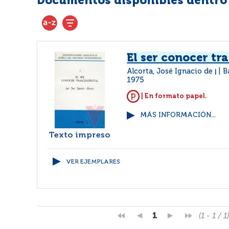
Documentos disponibles dentro d
El ser conocer tr
Alcorta, José Ignacio de
B
|
1975
| En formato papel.
MÁS INFORMACIÓN...
Texto impreso
VER EJEMPLARES
1
(1 - 1 / 1)