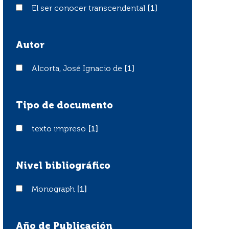
El ser conocer transcendental
El ser conocer transcendental
[1]
Autor
Alcorta, José Ignacio de
Alcorta, José Ignacio de
[1]
Tipo de documento
texto impreso
texto impreso
[1]
Nivel bibliográfico
Monograph
Monograph
[1]
Año de Publicación