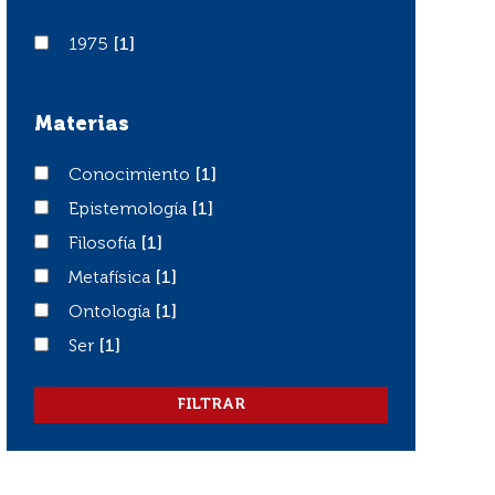
1975
1975
[1]
Materias
Conocimiento
Conocimiento
[1]
Epistemología
Epistemología
[1]
Filosofía
Filosofía
[1]
Metafísica
Metafísica
[1]
Ontología
Ontología
[1]
Ser
Ser
[1]