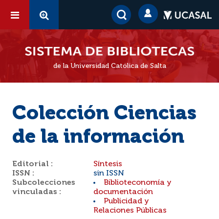
de la Universidad Católica de Salta
Colección Ciencias
de la información
Editorial :
Síntesis
ISSN :
sin ISSN
Subcolecciones
Biblioteconomía y
vinculadas :
documentación
Publicidad y
Relaciones Públicas