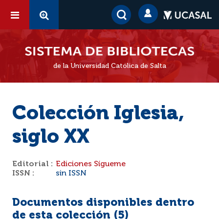
de la Universidad Católica de Salta
Colección Iglesia,
siglo XX
Editorial :
Ediciones Sígueme
ISSN :
sin ISSN
Documentos disponibles dentro
de esta colección (
5
)