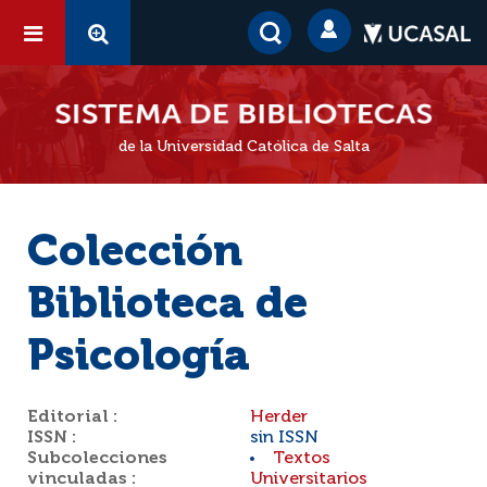
de la Universidad Católica de Salta
Colección
Biblioteca de
Psicología
Editorial :
Herder
ISSN :
sin ISSN
Subcolecciones
Textos
vinculadas :
Universitarios